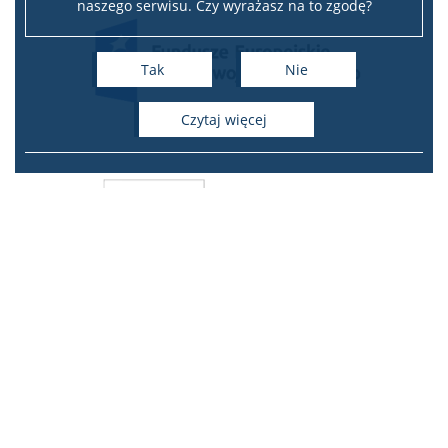
naszego serwisu. Czy wyrażasz na to zgodę?
Erasmus
Tak
Nie
Erasmus zagraniczne studia częściowe
czytaj więcej
Erasmus praktyki za granicą
USOS
System USOSweb
Instrukcja rejestrowania przez USOS
Rejestracja żetonowa
Samorząd studencki