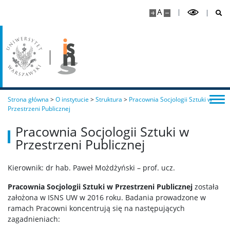
A
Plan zajęć
Dyżury
Urlopy
Strona główna
>
O instytucie
>
Struktura
>
Pracownia Socjologii Sztuki w
Przestrzeni Publicznej
Opłaty
Pracownia Socjologii Sztuki w
Przestrzeni Publicznej
Regulaminy
Kierownik: dr hab. Paweł Możdżyński – prof. ucz.
Egzaminy i zaliczenia
Pracownia Socjologii Sztuki w Przestrzeni Publicznej
została
założona w ISNS UW w 2016 roku. Badania prowadzone w
Zajęcia realizowane on-line
ramach Pracowni koncentrują się na następujących
zagadnieniach: