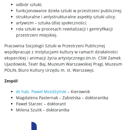
Studia niestacjonarne – socjologia stosowana i
odbiór sztuki;
antropologia społeczna
funkcjonowanie dzieła sztuki w przestrzeni publicznej;
strukturalne i antystrukturalne aspekty sztuki ulicy;
artywizm – sztuka (dla) społeczności;
Ogłoszenia
rola sztuki w procesach rewitalizacji i gentryfikacji
przestrzeni miejskiej.
Programy
Pracownia Socjologii Sztuki w Przestrzeni Publicznej
współpracuje z instytucjami kultury w ramach działalności
eksperckiej i animacji życia artystycznego (m.in. CSW Zamek
Plan zajęć
Ujazdowski, Teatr Baj, Muzeum Warszawskiej Pragi, Muzeum
POLIN, Biuro Kultury Urzędu m. st. Warszawy).
Terminy zjazdów
Zespół
dr hab. Paweł Możdżyński
– Kierownik
Dyżury
Magdalena Pasternak – Zabielska – doktorantka
Paweł Starzec – doktorant
Milena Szulik – doktorantka
Urlopy
Opłaty