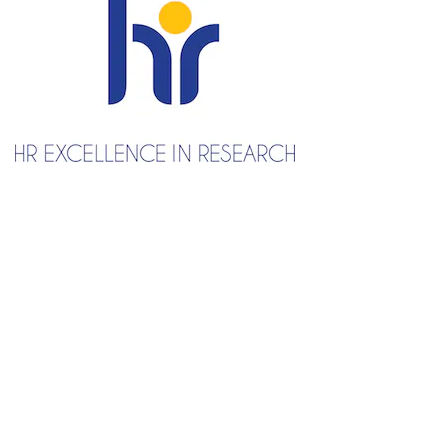
Regulaminy
Egzaminy i zaliczenia
Zajęcia realizowane on-line
Praktyki
Ścieżki specjalizacyjne
Stypendia
Organizacja roku akademickiego