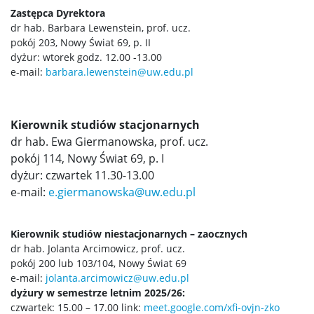
Rejestracja żetonowa
Zastępca Dyrektora
dr hab. Barbara Lewenstein, prof. ucz.
pokój 203, Nowy Świat 69, p. II
Samorząd studencki
dyżur: wtorek godz. 12.00 -13.00
e-mail:
barbara.lewenstein@uw.edu.pl
Biuro Obsługi Kształcecnia Uniwersytetu
Warszawskiego
Kierownik studiów stacjonarnych
dr hab. Ewa Giermanowska, prof. ucz.
Biuro ds. Osób z Niepełnosprawnościami
pokój 114, Nowy Świat 69, p. I
dyżur: czwartek 11.30-13.00
Klub Absolwentów UW
e-mail:
e.giermanowska@uw.edu.pl
Biuro karier Uniwersytetu Warszawskiego
Kierownik studiów niestacjonarnych – zaocznych
dr hab. Jolanta Arcimowicz, prof. ucz.
pokój 200 lub 103/104, Nowy Świat 69
Welcome Point – central information and service
e-mail:
jolanta.arcimowicz@uw.edu.pl
point for international students
dyżury w semestrze letnim 2025/26:
czwartek: 15.00 – 17.00 link:
meet.google.com/xfi-ovjn-zko