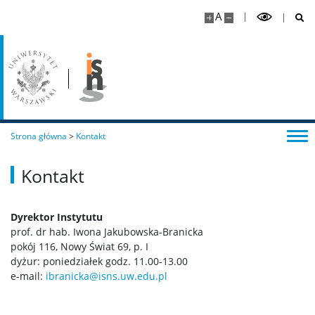
A
Studia podyplomowe – zamknięte
Erasmus
Erasmus zagraniczne studia częściowe
Strona główna
>
Kontakt
Erasmus praktyki za granicą
Kontakt
USOS
Dyrektor Instytutu
prof. dr hab. Iwona Jakubowska-Branicka
System USOSweb
pokój 116, Nowy Świat 69, p. I
dyżur: poniedziałek godz. 11.00-13.00
e-mail:
ibranicka@isns.uw.edu.pl
Instrukcja rejestrowania przez USOS