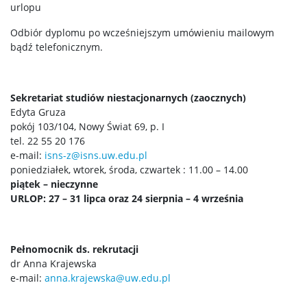
urlopu
Czasopisma
Odbiór dyplomu po wcześniejszym umówieniu mailowym
bądź telefonicznym.
Wydawnictwa
Sekretariat studiów niestacjonarnych (zaocznych)
Edyta Gruza
Dziecko w organizacji pozarządowej
pokój 103/104, Nowy Świat 69, p. I
tel. 22 55 20 176
Praca i Płaca. Państwo i rynek.
e-mail:
isns-z@isns.uw.edu.pl
poniedziałek, wtorek, środa, czwartek : 11.00 – 14.00
piątek – nieczynne
Mozaika obyczajowości codziennej
URLOP: 27 – 31 lipca oraz 24 sierpnia – 4 września
Zależność czy współpraca? Dialektyka praktyk
urzędowych.
Pełnomocnik ds. rekrutacji
dr Anna Krajewska
e-mail:
anna.krajewska@uw.edu.pl
Wielkomiejskie wspólnoty. Trwałość i zmiana.