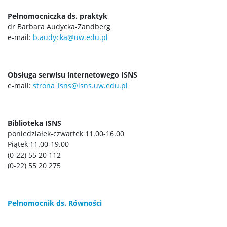
Aktywizmy miejskie
Pełnomocniczka ds. praktyk
dr Barbara Audycka-Zandberg
e-mail:
b.audycka@uw.edu.pl
Biblioteka cyfrowa
Brulion ISNS
Obsługa serwisu internetowego ISNS
e-mail:
strona_isns@isns.uw.edu.pl
O Brulionie
Biblioteka ISNS
poniedziałek-czwartek 11.00-16.00
Publikacje
Piątek 11.00-19.00
(0-22) 55 20 112
(0-22) 55 20 275
Kronika
Kronika 2026
Pełnomocnik ds. Równości