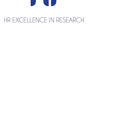
Dyżur biblioteczny
Katalog Biblioteki (przez s. BUW)
Katalogi wewnętrzne
Zasady korzystania
Bibliografie
O Bibliotece
Kontakt