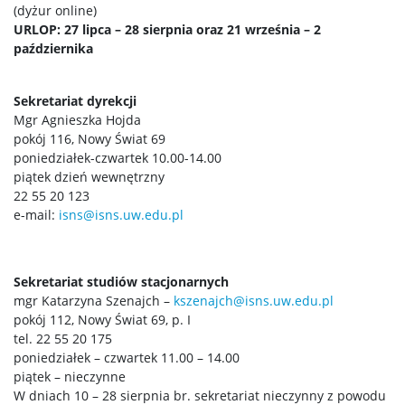
Pracownicy
(dyżur online)
URLOP: 27 lipca – 28 sierpnia oraz 21 września – 2
października
Aktualności
Sekretariat dyrekcji
Akty prawne
Mgr Agnieszka Hojda
pokój 116, Nowy Świat 69
poniedziałek-czwartek 10.00-14.00
Biura Uniwersyteckie
piątek dzień wewnętrzny
22 55 20 123
e-mail:
isns@isns.uw.edu.pl
Związki zawodowe
Sprawy pracownicze
Sekretariat studiów stacjonarnych
mgr Katarzyna Szenajch –
kszenajch@isns.uw.edu.pl
pokój 112, Nowy Świat 69, p. I
Mobilność nauczycieli akademickich – Projekt
tel. 22 55 20 175
Erasmus
poniedziałek – czwartek 11.00 – 14.00
piątek – nieczynne
Publikacje
W dniach 10 – 28 sierpnia br. sekretariat nieczynny z powodu