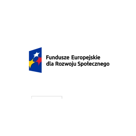
Zajęcia realizowane on-line
Praktyki
Ścieżki specjalizacyjne
Stypendia
Organizacja roku akademickiego
Koła naukowe
Koło Naukowe Socjourbanistyki i Architektury