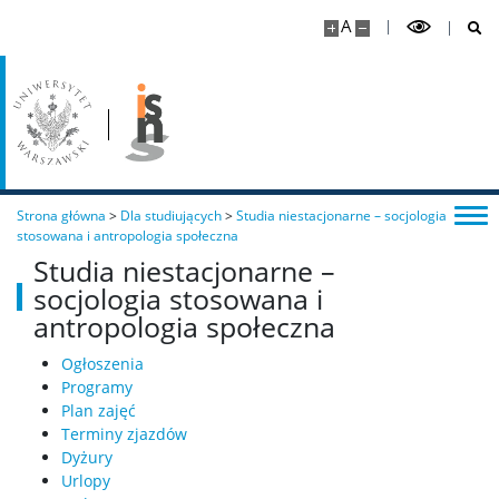
A
Rok akademicki 2026/2027 – aktualny nabór
Dla studiujących
Studia stacjonarne – socjologia stosowana i
antropologia społeczna
Strona główna
>
Dla studiujących
>
Studia niestacjonarne – socjologia
stosowana i antropologia społeczna
Ogłoszenia
Studia niestacjonarne –
socjologia stosowana i
antropologia społeczna
Programy
Ogłoszenia
Programy
Plan zajęć
Plan zajęć
Terminy zjazdów
Dyżury
Dyżury
Urlopy