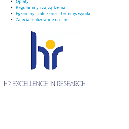
Opłaty
Urlopy
Regulaminy i zarządzenia
Egzaminy i zaliczenia – terminy, wyniki
Zajęcia realizowane on-line
Opłaty
Regulaminy
Egzaminy i zaliczenia
Zajęcia realizowane on-line
Studia niestacjonarne – socjologia stosowana i
antropologia społeczna
Ogłoszenia