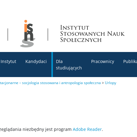
Instytut
Stosowanych Nauk
Społecznych
Instytut
Kandydaci
Dla
Pracownicy
Publik
studiujących
stacjonarne – socjologia stosowana i antropologia społeczna
>
Urlopy
rzeglądania niezbędny jest program
Adobe Reader
.