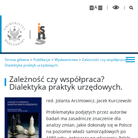
A
Regulaminy
Egzaminy i zaliczenia
Zajęcia realizowane on-line
Strona główna
>
Publikacje
>
Wydawnictwa
>
Zależność czy współpraca?
Dialektyka praktyk urzędowych.
Studia niestacjonarne – socjologia stosowana i
antropologia społeczna
Zależność czy współpraca?
Dialektyka praktyk urzędowych.
Ogłoszenia
red. Jolanta Arcimowicz, Jacek Kurczewski
Programy
Problematyka podjętych przez autorów
badań ma zasadnicze znaczenie dla
analizy zmian, jakie dokonały się w Polsce
Plan zajęć
na poziomie władz samorządowych po
1989 roku, zwłaszcza po włączeniu Polski