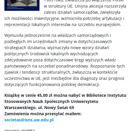
w struktury UE. Unijna akcesja rozszerzyła
Terminy zjazdów
zakres działań samorządów, zwiększyła
ich możliwości inwestycyjne, wzmocniła potrzebę artykulacji i
reprezentacji lokalnych interesów na szczeblu europejskim.
Dyżury
Wymusiła jednocześnie na władzach samorządowych i
podległych im urzędnikach zmiany w dotychczasowych
Urlopy
strategiach działania, wyznaczyła nowe wzory działań
politycznych środowisk lokalnych wychodzących
zdecydowanie poza dotychczasowe kręgi wyższych władz
Opłaty
państwowych na szczebel ponadnarodowy. Rozpoznanie tych
zjawisk i tendencji strukturalnych, zwłaszcza w kontekście
uczestnictwa w UE, jest niezbędne dla diagnozy oraz prognoz
Regulaminy
dotyczących funkcjonowania polskiej demokracji.
Książkę w cenie 45,00 zł można nabyć w Bibliotece Instytutu
Egzaminy i zaliczenia
Stosowanych Nauk Społecznych Uniwersytetu
Warszawskiego, ul. Nowy Świat 69
Zamówienia można przesyłać mailem:
Zajęcia realizowane on-line
societas@isns.uw.edu.pl
oprawa: miękka