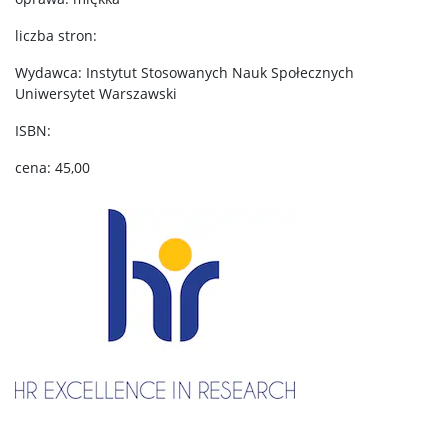
Praktyki
liczba stron:
Ścieżki specjalizacyjne
Wydawca: Instytut Stosowanych Nauk Społecznych
Uniwersytet Warszawski
Stypendia
ISBN:
cena: 45,00
Organizacja roku akademickiego
Koła naukowe
Koło Naukowe Socjourbanistyki i Architektury
Koło Naukowe Życia Rodzinnego i Intymności
Program ZIP 2.0