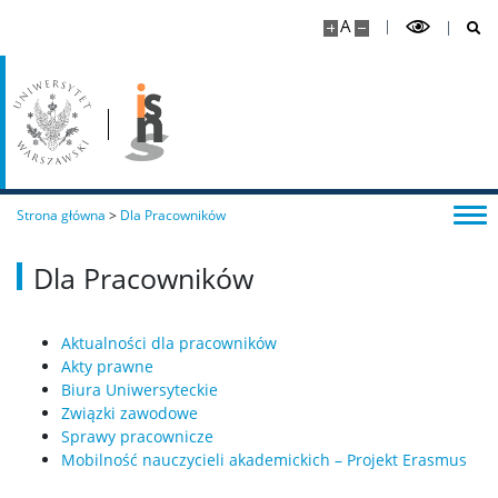
Kandydaci
A
Informator dla studentów I roku
Rok akademicki 2026/2027 – aktualny nabór
Strona główna
>
Dla Pracowników
Dla studiujących
Dla Pracowników
Studia stacjonarne – socjologia stosowana i
antropologia społeczna
Aktualności dla pracowników
Ogłoszenia
Akty prawne
Biura Uniwersyteckie
Związki zawodowe
Programy
Sprawy pracownicze
Mobilność nauczycieli akademickich – Projekt Erasmus