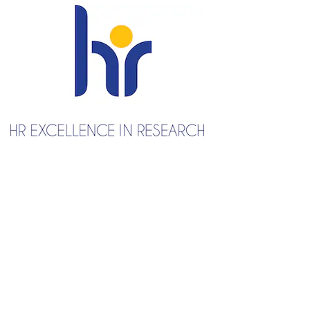
Plan zajęć
Dyżury
Urlopy
Opłaty
Regulaminy
Egzaminy i zaliczenia
Zajęcia realizowane on-line
Studia niestacjonarne – socjologia stosowana i
antropologia społeczna