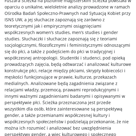
Fuszara Ścieżka na poziomie magisterskim Ścieżka powstała w
oparciu o unikalne, wieloletnie analizy prowadzone w ramach
Ośrodka Badań Społeczno-Prawnych nad Sytuacją Kobiet przy
ISNS UW, a jej słuchacze zapoznają się zarówno z
teoretycznymi jak i empirycznymi osiągnięciami
współczesnych women’s studies, men’s studies i gender
studies. Słuchaczki i słuchacze zapoznają się z teoriami
socjologicznymi, filozoficznymi i feministycznymi odnoszącymi
się do płci, a także z podejściem do płci w tradycyjnej i
współczesnej antropologii. Studentki i studenci, pod opieką
prowadzących zajęcia, będą odtwarzać i analizować kulturowe
konstrukcje płci, relacje między płciami, skrypty kobiecości i
męskości funkcjonujące w prawie, kulturze, przekazach
medialnych. Analizowane będą zagadnienia związane z
relacjami władzy, przemocą, prawami reprodukcyjnymi i
innymi ważnymi zagadnieniami badanymi i opisywanymi w
perspektywie płci. Ścieżka przeznaczona jest przede
wszystkim dla osób, które zainteresowane są perspektywą
gender, a także przemianami współczesnej kultury i
współczesnych społeczeństw i podzielają przekonanie, że nie
można ich rozumieć i analizować bez uwzględnienia
perspektywy gender, a więc kulturowego i społecznego