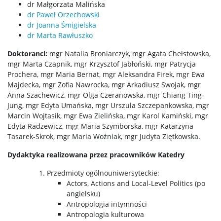
dr Małgorzata Malińska
Projekty zrealizowane
dr Paweł
Orzechowski
dr Joanna Śmigielska
dr Marta Rawłuszko
Wydziałowa Komisja Etyczna
Doktoranci:
mgr Natalia Broniarczyk, mgr Agata Chełstowska,
mgr Marta Czapnik, mgr Krzysztof Jabłoński, mgr Patrycja
Biblioteka
Prochera, mgr Maria Bernat, mgr Aleksandra Firek, mgr Ewa
Majdecka, mgr Zofia Nawrocka, mgr Arkadiusz Swojak, mgr
Anna Szachewicz, mgr Olga Czeranowska, mgr Chiang Ting-
Aktualności
Jung, mgr Edyta Umańska, mgr Urszula Szczepankowska, mgr
Marcin Wojtasik, mgr Ewa Zielińska, mgr Karol Kamiński, mgr
Edyta Radzewicz, mgr Maria Szymborska, mgr Katarzyna
Kontakt
Tasarek-Skrok, mgr Maria Woźniak, mgr Judyta Ziętkowska.
Dydaktyka realizowana przez pracowników Katedry
Dyżur biblioteczny
Przedmioty ogólnouniwersyteckie:
Actors, Actions and Local-Level Politics (po
Katalog Biblioteki (przez s. BUW)
angielsku)
Antropologia intymności
Antropologia kulturowa
Katalogi wewnętrzne