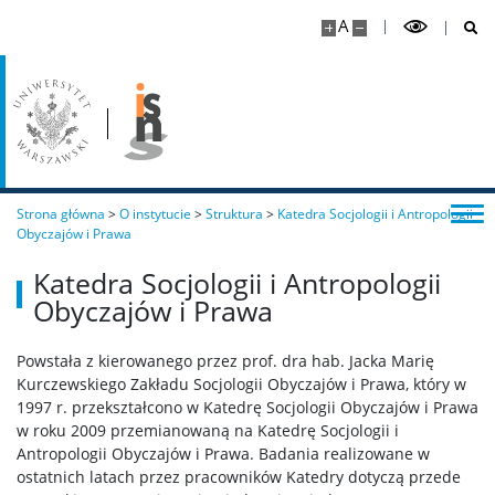
A
Praca i Płaca. Państwo i rynek.
Mozaika obyczajowości codziennej
Zależność czy współpraca? Dialektyka praktyk
urzędowych.
Strona główna
>
O instytucie
>
Struktura
>
Katedra Socjologii i Antropologii
Obyczajów i Prawa
Wielkomiejskie wspólnoty. Trwałość i zmiana.
Katedra Socjologii i Antropologii
Obyczajów i Prawa
Aktywizmy miejskie
Powstała z kierowanego przez prof. dra hab. Jacka Marię
Kurczewskiego Zakładu Socjologii Obyczajów i Prawa, który w
Biblioteka cyfrowa
1997 r. przekształcono w Katedrę Socjologii Obyczajów i Prawa
w roku 2009 przemianowaną na Katedrę Socjologii i
Antropologii Obyczajów i Prawa. Badania realizowane w
Brulion ISNS
ostatnich latach przez pracowników Katedry dotyczą przede