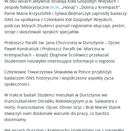
W obu wsiach aktywnie działają Koła Gospodyń Wiejskich i
zespoły folklorystyczne
m.in
. „Honaj” i „Dolina z Krempach”.
Panie Maria Krzysztofek i Sylwia Bednarczyk zaprosiły badaczy
ISNS na spotkania z Członkami Kół Gospodyń Wiejskich,
podczas których Studenci poznali regionalne obyczaje, pieśni,
stroje i skosztowali spiskich specjałów.
Proboszcz Parafii św. Jana Chrzciciela w Dursztynie – Ojciec
Paweł Kondratiuk i Proboszcz Parafii św. Marcina w
Krempachach – ksiądz Zbigniew Ścisłowicz przekazali
Studentom niezwykle interesujące informacje o regionie.
Członkowie Towarzystwa Słowaków w Polsce przybliżyli
badaczom ISNS historyczne i współczesne aspekty życia
społeczności.
W trakcie badań Studenci mieszkali w Dursztynie we
Franciszkańskim Ośrodku Rekolekcyjnym p.w. Salwatora z
Horty. Franciszkanie: Ojciec Olivier Gryc i Brat Marek Stanik
stworzyli nam doskonałe warunki do pracy, co bardzo
doceniamy.
We wsiach Dursztyn i Krempachy spotkaliśmy się z niezwykłą