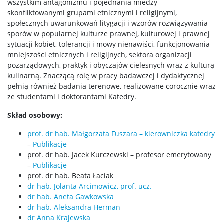
wszystkim antagonizmu i pojednania miedzy
skonfliktowanymi grupami etnicznymi i religijnymi,
O Brulionie
społecznych uwarunkowań litygacji i wzorów rozwiązywania
sporów w popularnej kulturze prawnej, kulturowej i prawnej
sytuacji kobiet, tolerancji i mowy nienawiści, funkcjonowania
Publikacje
mniejszości etnicznych i religijnych, sektora organizacji
pozarządowych, praktyk i obyczajów cielesnych wraz z kulturą
kulinarną. Znaczącą rolę w pracy badawczej i dydaktycznej
Kronika
pełnią również badania terenowe, realizowane corocznie wraz
ze studentami i doktorantami Katedry.
Kronika 2026
Skład osobowy:
prof. dr hab. Małgorzata Fuszara – kierowniczka katedry
Archiwalne zapisy
–
Publikacje
prof. dr hab. Jacek Kurczewski – profesor emerytowany
–
Publikacje
Badania
prof. dr hab. Beata Łaciak
dr hab. Jolanta Arcimowicz, prof. ucz.
dr hab. Aneta Gawkowska
Projekty w realizacji
dr hab. Aleksandra Herman
dr Anna Krajewska